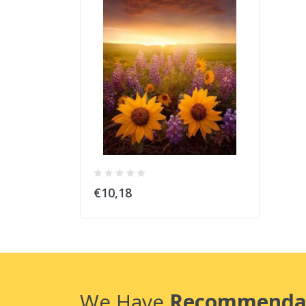
€10,18
We Have
Recommenda