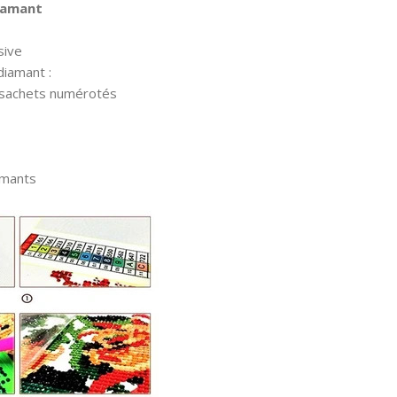
diamant
sive
diamant :
 sachets numérotés
amants