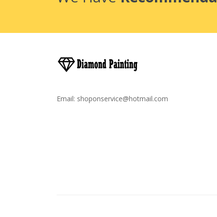
Email:
shoponservice@hotmail.com
Droit D'auteur © 2020
Broderie Diamant France