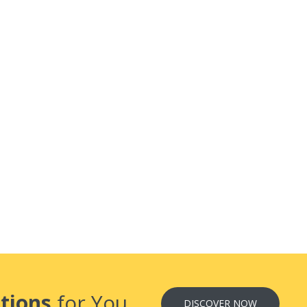
tions
for You
DISCOVER NOW