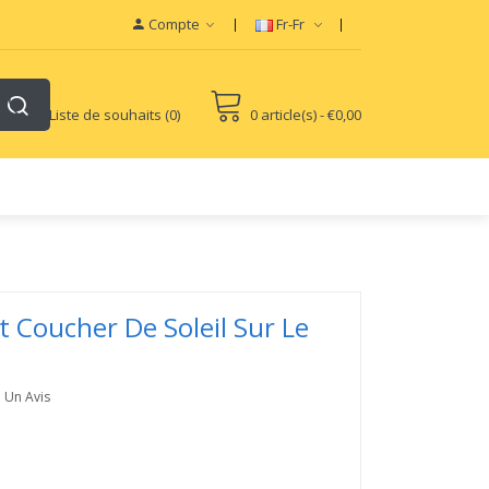
View sites:
Vape E-Liquid
Vapor Starter K
Compte
Fr-Fr
Liste de souhaits (0)
0 article(s) - €0,00
 Coucher De Soleil Sur Le
e Un Avis