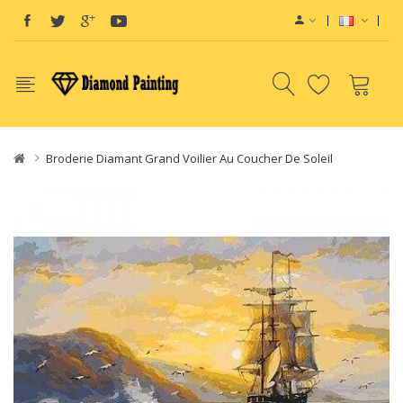
E-Liquid
Vapor Starter Kits
vape pods
Vape devices
Vape E-Liquids SaltN
Broderie Diamant Grand Voilier Au Coucher De Soleil