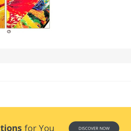
tions
for You
DISCOVER NOW