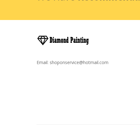
Email:
shoponservice@hotmail.com
Droit D'auteur © 2020
Broderie Diamant France