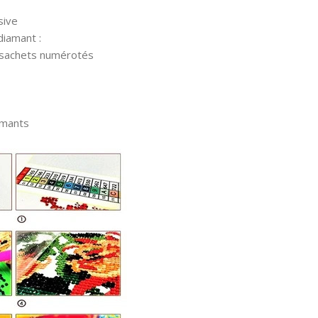
sive
diamant :
 sachets numérotés
amants