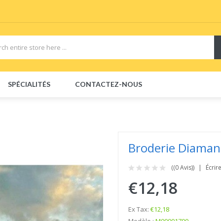
 E-Liquid
Vapor Starter Kits
vape pods
Vape devices
Vape E-Liquids Salt
SPÉCIALITÉS
CONTACTEZ-NOUS
Broderie Diaman
((0 Avis))
Écrir
€12,18
Ex Tax:
€12,18