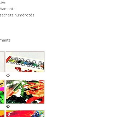
sive
diamant :
 sachets numérotés
amants