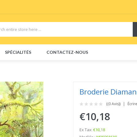
View sites:
Vape E-Liquid
Vapor Starter Kits
vape pods
Vape devices
SPÉCIALITÉS
CONTACTEZ-NOUS
Broderie Diaman
((0 Avis))
Écrir
€10,18
Ex Tax:
€10,18