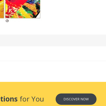
tions
for You
DISCOVER NOW