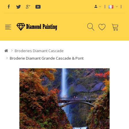
ape E-Liquids SaltNic
Vapor Battery Mods
Disposable Vapes
Broderies Diamant Cascade
Broderie Diamant Grande Cascade & Pont