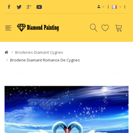
E-Liquids SaltNic
Vapor Battery Mods
Disposable Vapes
Broderies Diamant Cygnes
Broderie Diamant Romance De Cygnes