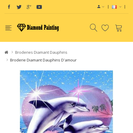
vices
Vape E-Liquids SaltNic
Vapor Battery Mods
Disposable Vapes
Broderies Diamant Dauphins
Broderie Diamant Dauphins D'amour