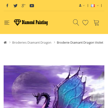
View sites:
Vape E-Liquid
Vapo
Broderies Diamant Dragon
Broderie Diamant Dragon Violet