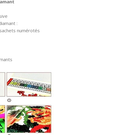
diamant
sive
diamant :
 sachets numérotés
amants