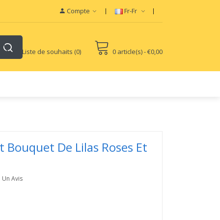
View sites:
Vape E-Liquid
Vapor Starter Kits
vape pods
Compte
Fr-Fr
Liste de souhaits (0)
0 article(s) - €0,00
 Bouquet De Lilas Roses Et
e Un Avis