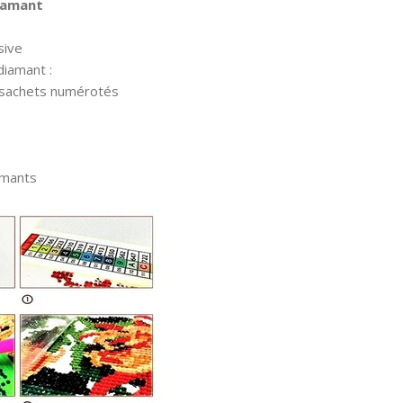
diamant
sive
diamant :
 sachets numérotés
amants