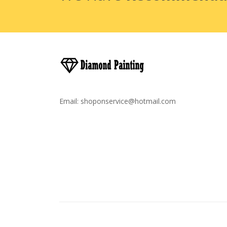
Email:
shoponservice@hotmail.com
Droit D'auteur © 2020
Broderie Diamant France
78 Win
Judi Online
Casinos Uk
Casino Uk
78 Win
Casino Slots Uk
78win
7