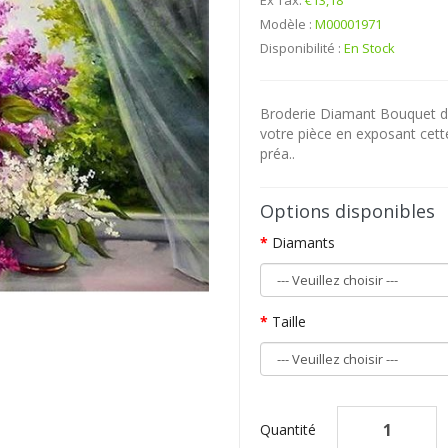
Ex Tax:
€13,18
Modèle :
M00001971
Disponibilité :
En Stock
Broderie Diamant Bouquet de 
votre pièce en exposant cet
préa..
Options disponibles
Diamants
Taille
Quantité