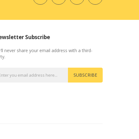
wsletter Subscribe
’ll never share your email address with a third-
ty.
SUBSCRIBE
s
Online Casino Uk
78win
Online Casino
78win
Slot Gacor
Best Casino Uk
Slot 