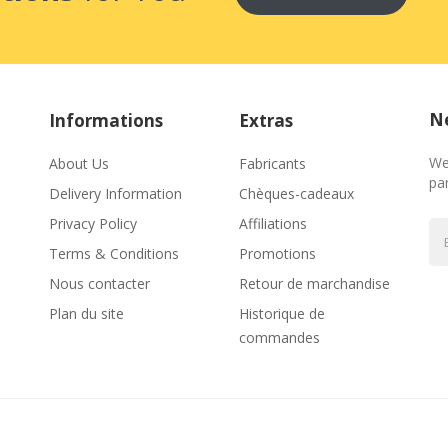
Ne
Informations
Extras
We
About Us
Fabricants
par
Delivery Information
Chèques-cadeaux
Privacy Policy
Affiliations
Terms & Conditions
Promotions
Nous contacter
Retour de marchandise
Plan du site
Historique de
commandes
8 Win
Slots Uk
78win
Slot Gacor
78 Win
78win
Slot Gacor
78win
78win
Casino Site