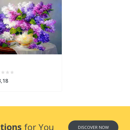
,18
tions
for You
DISCOVER NOW