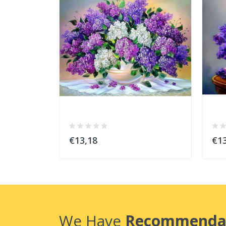
€13,18
€13
We Have
Recommenda