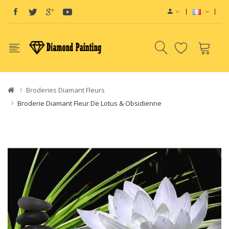
w sites:
Vape E-Liquid
Vapor Starter Kits
vape pods
Vape devices
Vape E-
Broderies Diamant Fleurs
Broderie Diamant Fleur De Lotus & Obsidienne