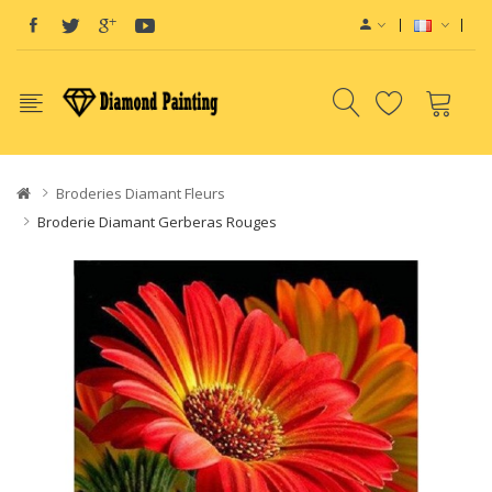
ape devices
Vape E-Liquids SaltNic
Vapor Battery Mods
Disposable Vap
Broderies Diamant Fleurs
Broderie Diamant Gerberas Rouges