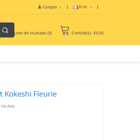
por Battery Mods
Disposable Vapes
Compte
Fr-Fr
Liste de souhaits (0)
0 article(s) - €0,00
 Kokeshi Fleurie
e Un Avis