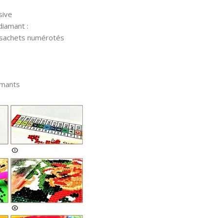
sive
diamant :
 sachets numérotés
amants