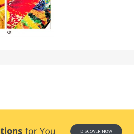
tions
for You
DISCOVER NOW