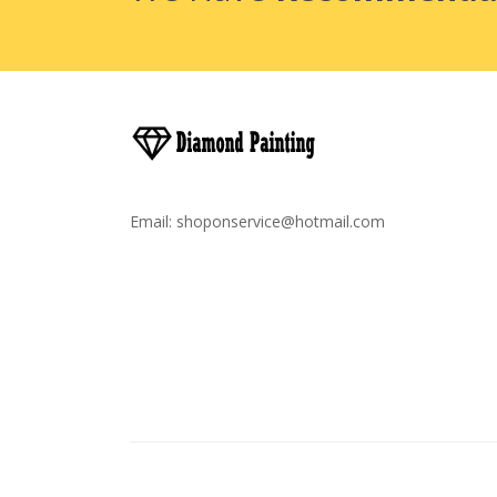
Email:
shoponservice@hotmail.com
Droit D'auteur © 2020
Broderie Diamant France