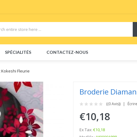
quid
Vapor Starter Kits
vape pods
Vape devices
Vape E-Liquids SaltNic
Va
SPÉCIALITÉS
CONTACTEZ-NOUS
 Kokeshi Fleurie
Broderie Diamant
((0 Avis))
Écrir
€10,18
Ex Tax:
€10,18