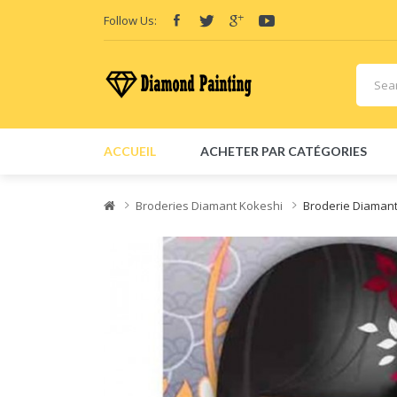
View sites:
Vape E-Li
Follow Us:
ACCUEIL
ACHETER PAR CATÉGORIES
Broderies Diamant Kokeshi
Broderie Diamant