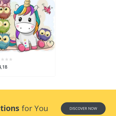
,18
tions
for You
DISCOVER NOW