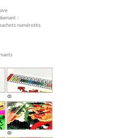
sive
diamant :
 sachets numérotés
amants