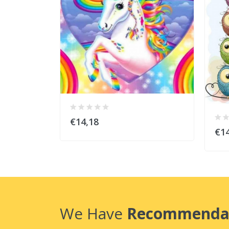
€14,18
€14
We Have
Recommenda