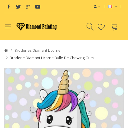
View sites:
Vape E-Liquid
Vapo
Broderies Diamant Licorne
Broderie Diamant Licorne Bulle De Chewing Gum