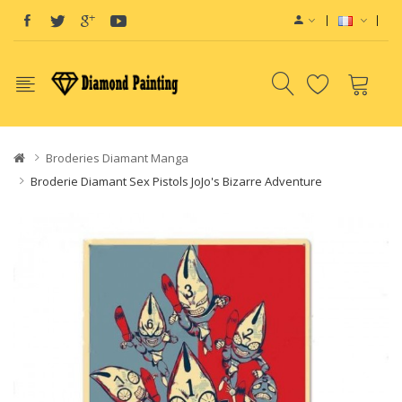
View sites:
Vape E-Liquid
Va
Broderies Diamant Manga
Broderie Diamant Sex Pistols JoJo's Bizarre Adventure