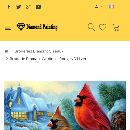
View sites:
Vape E-Liquid
Vapo
Broderies Diamant Oiseaux
Broderie Diamant Cardinals Rouges D'Hiver