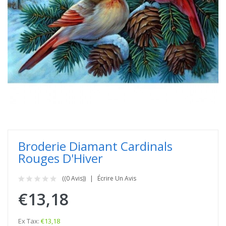
Broderie Diamant Cardinals
Rouges D'Hiver
((0 Avis))
Écrire Un Avis
€13,18
Ex Tax:
€13,18