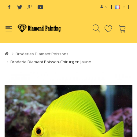
devices
Vape E-Liquids SaltNic
Vapor Battery Mods
Disposable Vapes
Broderies Diamant Poissons
Broderie Diamant Poisson-Chirurgien Jaune