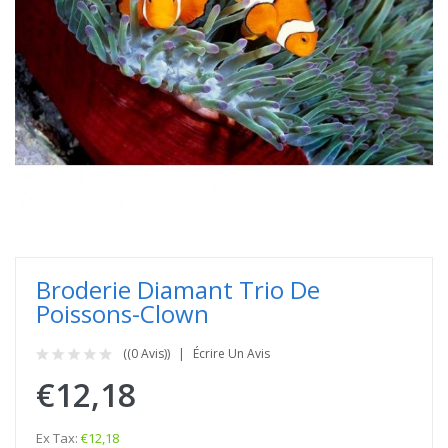
Broderie Diamant Trio De
Poissons-Clown
((0 Avis))
Écrire Un Avis
€12,18
Ex Tax:
€12,18