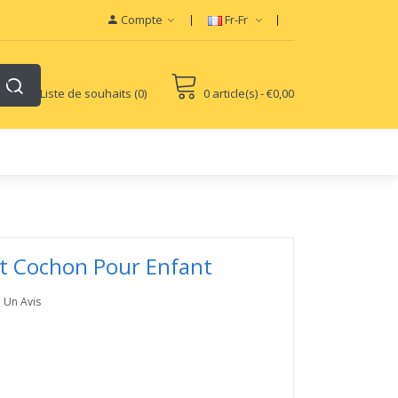
E-Liquids SaltNic
Vapor Battery Mods
Disposable Vapes
Compte
Fr-Fr
Liste de souhaits (0)
0 article(s) - €0,00
t Cochon Pour Enfant
e Un Avis