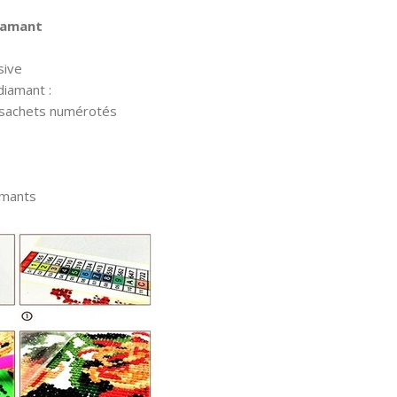
diamant
sive
diamant :
 sachets numérotés
amants