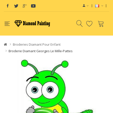
 E-Liquids SaltNic
Vapor Battery Mods
Disposable Vapes
Broderies Diamant Pour Enfant
Broderie Diamant Georges Le Mille-Pattes