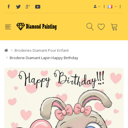
e pods
Vape devices
Vape E-Liquids SaltNic
Vapor Battery Mods
Disposa
Broderies Diamant Pour Enfant
Broderie Diamant Lapin Happy Birthday