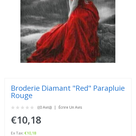
Broderie Diamant "Red" Parapluie
Rouge
((0 Avis))
Écrire Un Avis
€10,18
Ex Tax:
€10,18