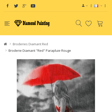
View sites:
Vape E-Liquid
Vapor Starter Kits
vape pods
Vape devic
Broderies Diamant Red
Broderie Diamant "Red" Parapluie Rouge