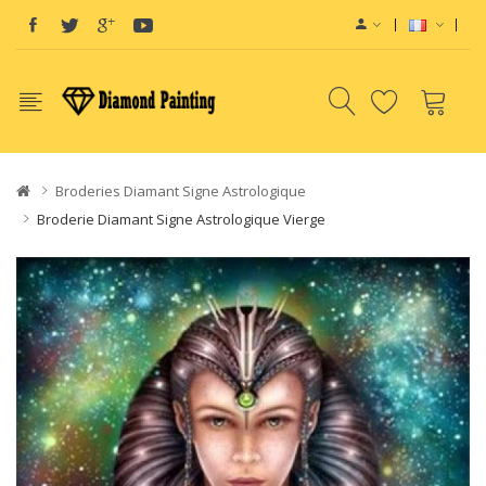
View sites:
Vape E-Liquid
Vapor Starter K
Broderies Diamant Signe Astrologique
Broderie Diamant Signe Astrologique Vierge