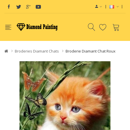
ape devices
Vape E-Liquids SaltNic
Vapor Battery Mods
Disposable Vap
Broderies Diamant Chats
Broderie Diamant Chat Roux