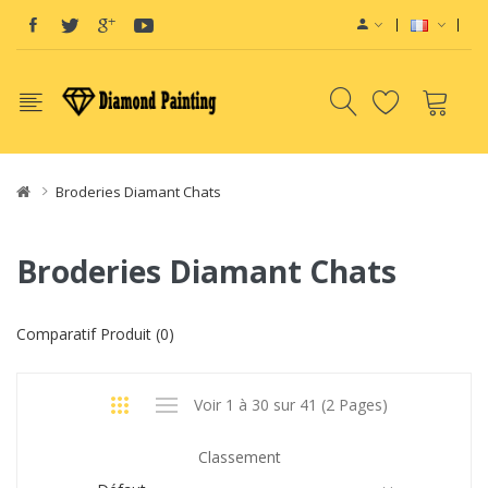
evices
Vape E-Liquids SaltNic
Vapor Battery Mods
Disposable Vapes
Broderies Diamant Chats
Broderies Diamant Chats
Comparatif Produit (0)
Voir 1 à 30 sur 41 (2 Pages)
Classement