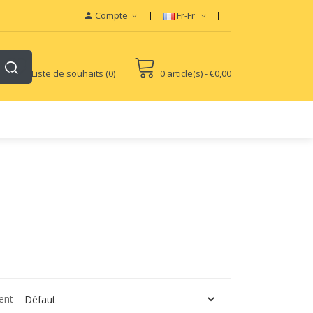
-Liquid
Vapor Starter Kits
vape pods
Vape devices
Vape E-Liquids SaltNi
Compte
Fr-Fr
Liste de souhaits (0)
0 article(s) - €0,00
ent