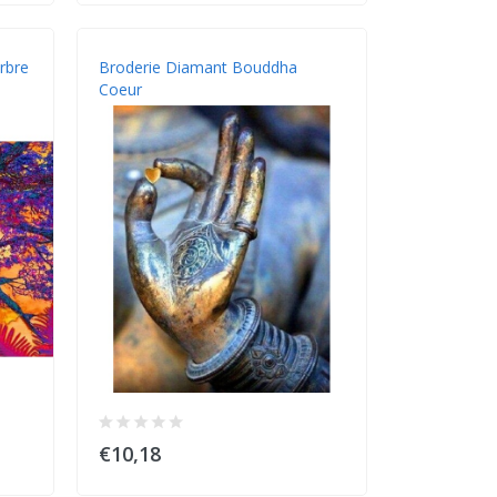
rbre
Broderie Diamant Bouddha
Coeur
€10,18